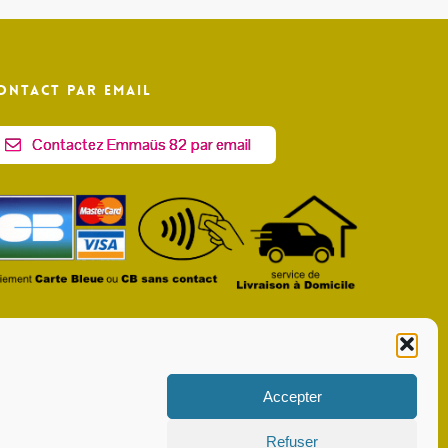
ontact par email
Contactez Emmaüs 82 par email
Accepter
Refuser