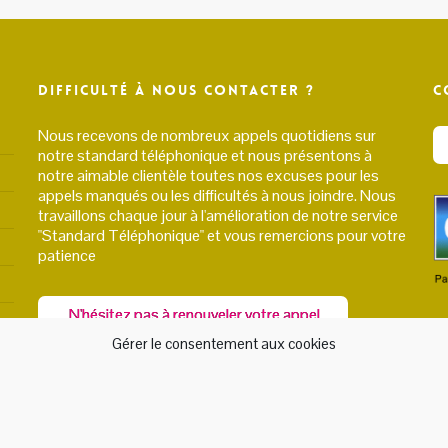
Difficulté à nous contacter ?
C
Nous recevons de nombreux appels quotidiens sur
notre standard téléphonique et nous présentons à
notre aimable clientèle toutes nos excuses pour les
appels manqués ou les difficultés à nous joindre. Nous
travaillons chaque jour à l'amélioration de notre service
"Standard Téléphonique" et vous remercions pour votre
patience
N'hésitez pas à renouveler votre appel,
ou joignez nous par email.
Gérer le consentement aux cookies
On vous recontacte dès que possible !