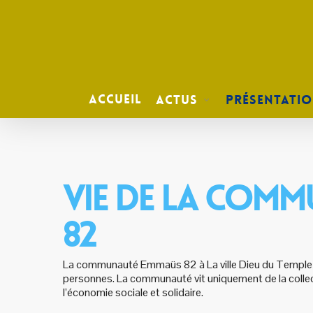
Skip
to
main
content
Accueil
Actus
Présentati
VIE DE LA COM
82
La communauté Emmaüs 82 à La ville Dieu du Temple ac
personnes. La communauté vit uniquement de la collect
l’économie sociale et solidaire.