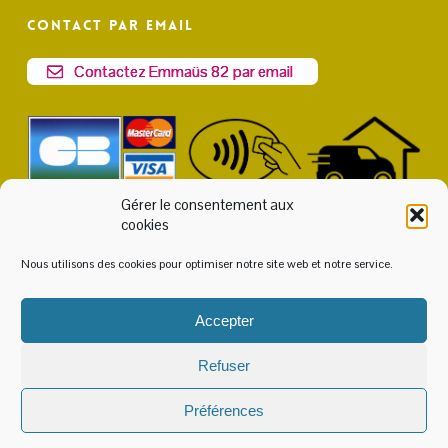
Contact par email
Contactez Emmaüs 82 par email
Gérer le consentement aux
cookies
Nous utilisons des cookies pour optimiser notre site web et notre service.
Accepter
© 2026 Emmaüs 82. Accès
Intranet
ou
Extranet
|
Politique
Refuser
de cookies
-
Protection des données
-
Mentions Légales
Réalisation du site internet :
Médi@ttitude
Préférences
facebook
instagram