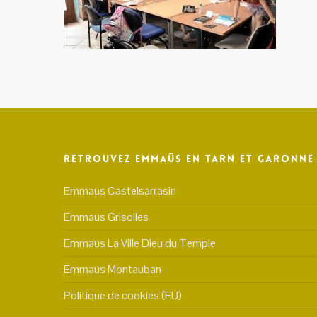
Retrouvez Emmaüs en Tarn et Garonne
Emmaüs Castelsarrasin
Emmaüs Grisolles
Emmaüs La Ville Dieu du Temple
Emmaüs Montauban
Politique de cookies (EU)