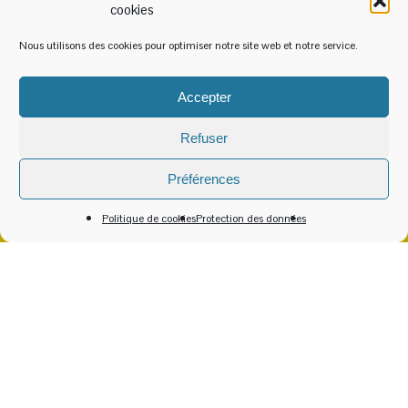
cookies
N'hésitez pas à renouveler votre appel,
Nous utilisons des cookies pour optimiser notre site web et notre service.
ou joignez nous par email.
On vous recontacte dès que possible !
Accepter
Refuser
Contact par email
Préférences
Contactez Emmaüs 82 par email
Politique de cookies
Protection des données