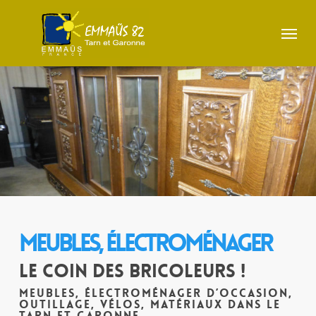
Skip
to
Menu
main
content
MEUBLES,
ÉLECTROMÉNAGER
Le Coin des Bricoleurs !
Meubles, électroménager d’occasion,
outillage, vélos, matériaux dans le
Tarn et Garonne