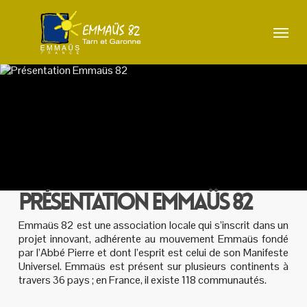
Skip
to
Menu
main
content
PRÉSENTATION EMMAÜS 82
Emmaüs 82 est une association locale qui s’inscrit dans un
projet innovant, adhérente au mouvement Emmaüs fondé
par l’Abbé Pierre et dont l’esprit est celui de son Manifeste
Universel. Emmaüs est présent sur plusieurs continents à
travers 36 pays ; en France, il existe 118 communautés.