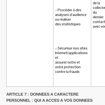
de la
collect
– Procéder à des
du
analyses d’audience
dernier
ou réaliser
contac
des statistiques
avec vo
– Sécuriser nos sites
Internet/applications
et
assurer notre et
votre protection
contre la fraude.
ARTICLE 7 : DONNEES A CARACTERE
PERSONNEL : QUI A ACCES A VOS DONNEES