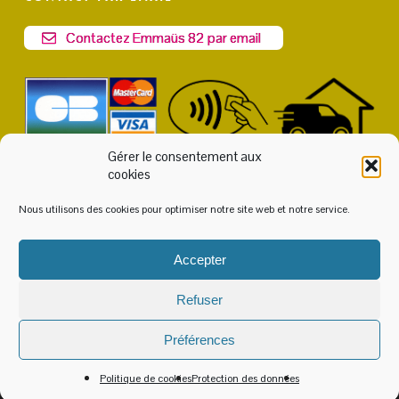
Contactez Emmaüs 82 par email
Gérer le consentement aux
cookies
Nous utilisons des cookies pour optimiser notre site web et notre service.
Accepter
© 2026 Emmaüs 82. Accès
Intranet
ou
Extranet
|
Politique
Refuser
de cookies
-
Protection des données
-
Mentions Légales
Réalisation du site internet :
Médi@ttitude
Préférences
facebook
instagram
Politique de cookies
Protection des données