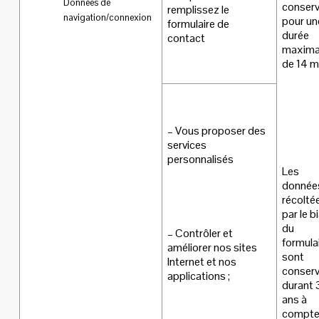
Données de
conser
remplissez le
navigation/connexion
pour un
formulaire de
durée
contact
maxima
de 14 m
– Vous proposer des
services
personnalisés
Les
donnée
récolté
par le b
du
– Contrôler et
formula
améliorer nos sites
sont
Internet et nos
conser
applications ;
durant 
ans à
compte